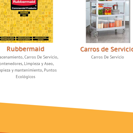
Rubbermaid
Carros de Servici
acenamiento
,
Carros De Servicio
,
Carros De Servicio
ontenedores
,
Limpieza y Aseo
,
mpieza y mantenimiento
,
Puntos
Ecológicos