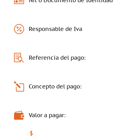

Nit o Documento de Identidad

Responsable de Iva

Referencia del pago:
l
Concepto del pago:

Valor a pagar:
$